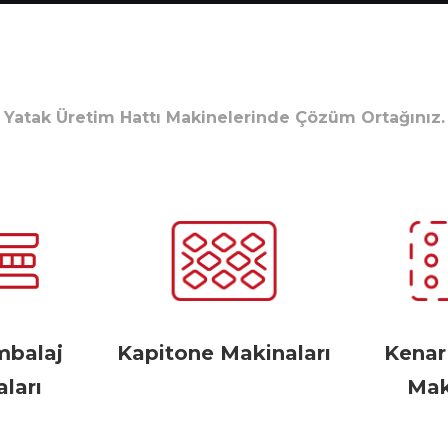
Yatak Üretim Hattı Makinelerinde Çözüm Ortağınız.
mbalaj
Kapitone Makinaları
Kena
ları
Mak