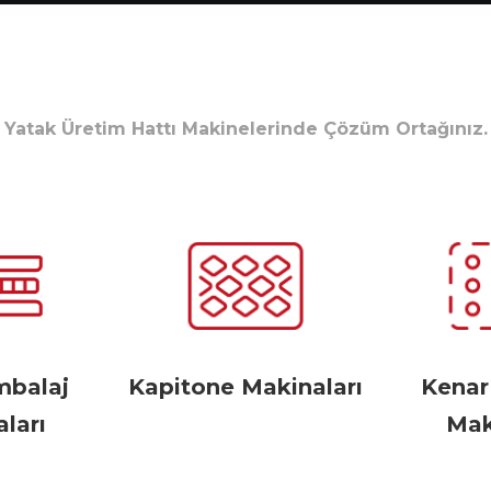
Yatak Üretim Hattı Makinelerinde Çözüm Ortağınız.
mbalaj
Kapitone Makinaları
Kena
ları
Mak