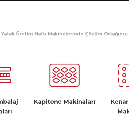
Yatak Üretim Hattı Makinelerinde Çözüm Ortağınız.
mbalaj
Kapitone Makinaları
Kena
ları
Mak